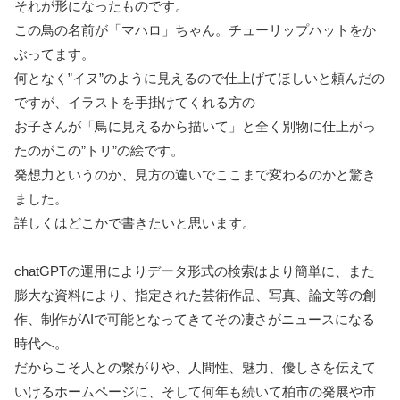
それが形になったものです。
この鳥の名前が「マハロ」ちゃん。チューリップハットをか
ぶってます。
何となく”イヌ”のように見えるので仕上げてほしいと頼んだの
ですが、イラストを手掛けてくれる方の
お子さんが「鳥に見えるから描いて」と全く別物に仕上がっ
たのがこの”トリ”の絵です。
発想力というのか、見方の違いでここまで変わるのかと驚き
ました。
詳しくはどこかで書きたいと思います。
chatGPTの運用によりデータ形式の検索はより簡単に、また
膨大な資料により、指定された芸術作品、写真、論文等の創
作、制作がAIで可能となってきてその凄さがニュースになる
時代へ。
だからこそ人との繋がりや、人間性、魅力、優しさを伝えて
いけるホームページに、そして何年も続いて柏市の発展や市