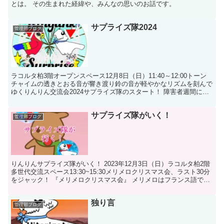
とは。 その生まれた経緯や、みんなの思いのお話です。
サプライズ隊2024
管理部ブログ
ラコルタ柏3階オープンスペース12月8日（日）11:40～12:00トーン
チャイムの透きとおる音が響き渡り鈴の音が軽やかなリズムを刻んで
ゆくりんりん交流会2024サプライズ隊のスタート！ 障害者週間に向
けて、色々な方々が紙コップに思い思いの...
サプライズ隊がいく！
管理部ブログ
りんりんサプライズ隊がいく！ 2023年12月3日（日）ラコルタ柏2階
多世代交流スペース13:30~15:30メリメロクリスマス会、ラスト30分
をジャック！ 『メリメロクリスマス会』 メリメロはフランス語で
「ごちゃ混ぜ」を意味し、主に色々な...
独り言
管理部ブログ