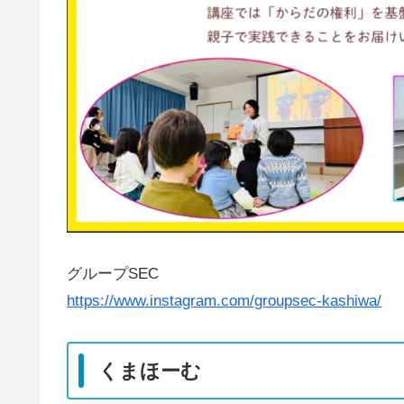
グループSEC
https://www.instagram.com/groupsec-kashiwa/
くまほーむ